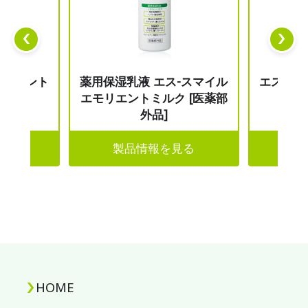
モリエント
薬用保湿乳液 エス-スマイル
エス-ス
ン
エモリエントミルク [医薬部
外品]
見る
製品情報を見る
製
HOME