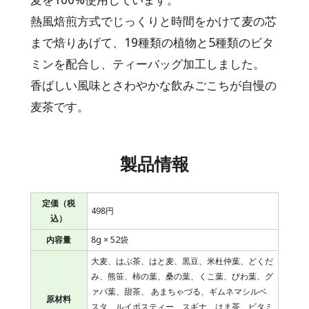
熱風焙煎方式でじっくりと時間をかけて麦の芯
まで焙りあげて、19種類の植物と5種類のビタ
ミンを配合し、ティーバッグ加工しました。
香ばしい風味とさわやかな飲みごこちが自慢の
麦茶です。
製品情報
定価（税
498円
込）
内容量
8g × 52袋
大麦、はぶ茶、はと麦、黒豆、米杜仲葉、どくだ
み、熊笹、柿の葉、桑の葉、くこ葉、びわ葉、グ
ァバ葉、甜茶、 あまちゃづる、ギムネマシルベ
原材料
スタ、ルイボスティー、スギナ、はま茶、ビタミ